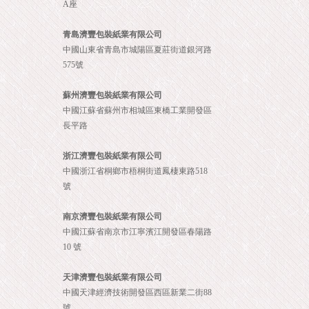
A座
青島濟豐包裝紙業有限公司
中國山東省青島市城陽區夏莊街道銀河路
575號
蘇州濟豐包裝紙業有限公司
中國江蘇省蘇州市相城區東橋工業開發區
長平路
浙江濟豐包裝紙業有限公司
中國浙江省桐鄉市梧桐街道鳳棲東路518
號
南京濟豐包裝紙業有限公司
中國江蘇省南京市江寧濱江開發區春陽路
10 號
天津濟豐包裝紙業有限公司
中國天津經濟技術開發區西區新業二街88
號