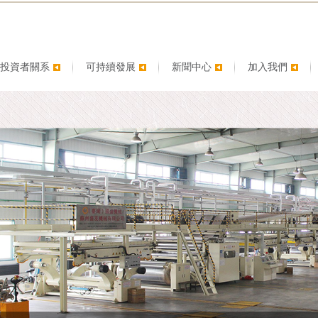
投資者關系
可持續發展
新聞中心
加入我們